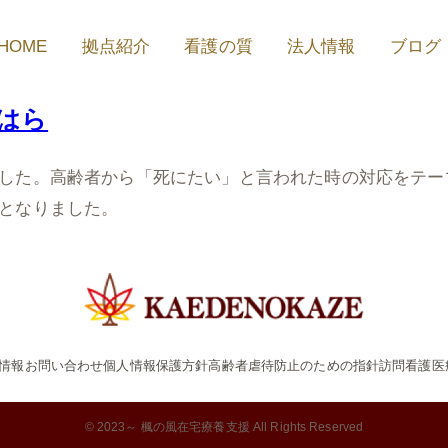
HOME
拠点紹介
看護の質
法人情報
ブログ
はら
した。高齢者から「死にたい」と言われた時の対応をテーマ
となりました。
情報
お問い合わせ
個人情報保護方針
高齢者虐待防止のための指針
訪問看護医
© 2023～ 楓の風在宅療養支援 All Rights Reserved