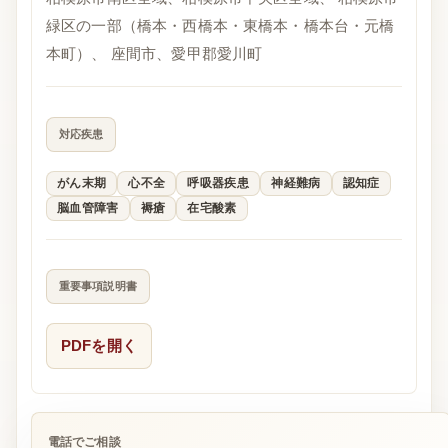
緑区の一部（橋本・西橋本・東橋本・橋本台・元橋
本町）、 座間市、愛甲郡愛川町
対応疾患
がん末期
心不全
呼吸器疾患
神経難病
認知症
脳血管障害
褥瘡
在宅酸素
重要事項説明書
PDFを開く
電話でご相談